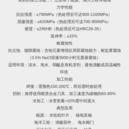
良好的加工性能，广泛应用于能源、海洋工程等领域
力学性能
‌抗拉强度‌：≥790MPa（热处理后可达900-1100MPa） ‌
‌屈服强度‌：≥620MPa（热处理后可达700-900MPa） ‌
‌硬度‌：≤295HB（热处理后可达HRC28-35） ‌
‌延伸率‌：≥15% ‌
耐腐蚀性
‌抗点蚀、缝隙腐蚀‌：含钼元素增强抗局部腐蚀能力，耐盐雾腐蚀
（3.5% NaCl溶液3000小时无显著腐蚀） ‌
‌适用环境‌：淡水、海水、弱酸及有机溶剂，避免强酸或高温碱性
环境 ‌
加工性能
‌焊接‌：需预热150-200℃，焊后需时效处理 ‌
‌切削‌：推荐使用硬质合金刀具，加工速度为碳钢的60-80% ‌
‌冷加工‌：冷变形量>10%需中间退火 ‌
典型应用
‌能源‌： 水轮机叶片 、 核电泵轴 ‌
‌海洋工程‌： 潜艇部件 、 海水阀门 ‌