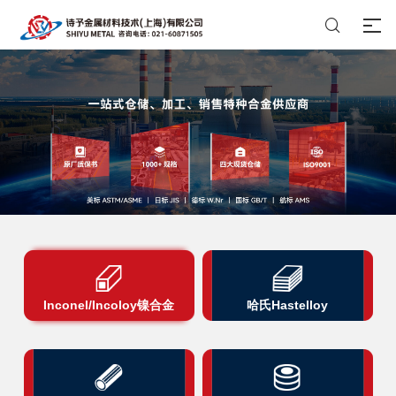

Inconel/Incoloy镍合金
哈氏Hastelloy