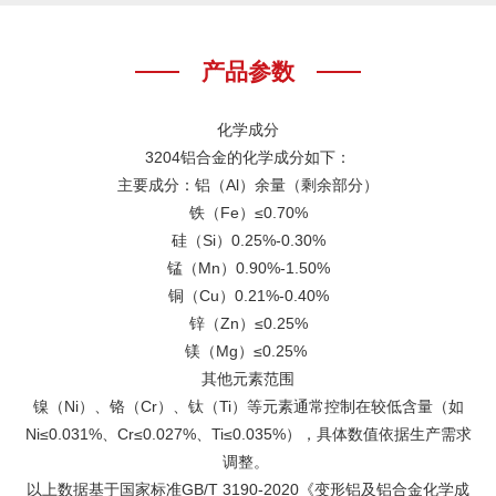
产品参数
化学成分
3204铝合金的化学成分如下：
‌主要成分‌：铝（Al）余量（剩余部分）
铁（Fe）≤0.70%
硅（Si）0.25%-0.30%
锰（Mn）0.90%-1.50%
铜（Cu）0.21%-0.40%
锌（Zn）≤0.25%
镁（Mg）≤0.25% ‌
其他元素范围
镍（Ni）、铬（Cr）、钛（Ti）等元素通常控制在较低含量（如
Ni≤0.031%、Cr≤0.027%、Ti≤0.035%），具体数值依据生产需求
调整。 ‌
以上数据基于国家标准GB/T 3190-2020《变形铝及铝合金化学成