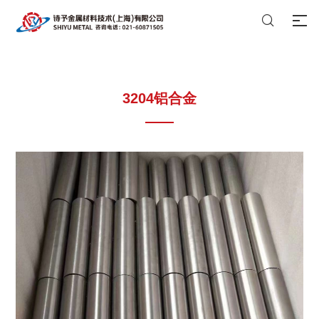

3204铝合金